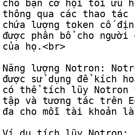
cho bạn cơ hội tối ưu h
thông qua các thao tác 
chứa lượng token cố địn
được phân bổ cho người 
của họ.<br>

Năng lượng Notron: Notr
được sử dụng để kích ho
có thể tích lũy Notron 
tập và tương tác trên E
đa cho mỗi tài khoản là
Ví dụ tích lũy Notron:
