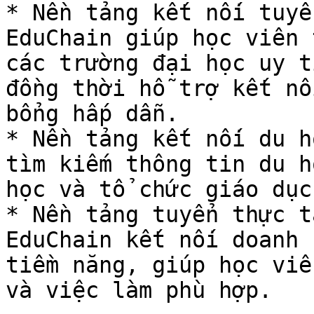
* Nền tảng kết nối tuyể
EduChain giúp học viên 
các trường đại học uy t
đồng thời hỗ trợ kết nố
bổng hấp dẫn.

* Nền tảng kết nối du h
tìm kiếm thông tin du h
học và tổ chức giáo dục
* Nền tảng tuyển thực t
EduChain kết nối doanh 
tiềm năng, giúp học viê