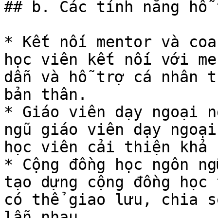
## b. Các tính năng hỗ 
* Kết nối mentor và coa
học viên kết nối với me
dẫn và hỗ trợ cá nhân t
bản thân.

* Giáo viên dạy ngoại n
ngũ giáo viên dạy ngoại
học viên cải thiện khả 
* Cộng đồng học ngôn ng
tạo dựng cộng đồng học 
có thể giao lưu, chia s
lẫn nhau.
