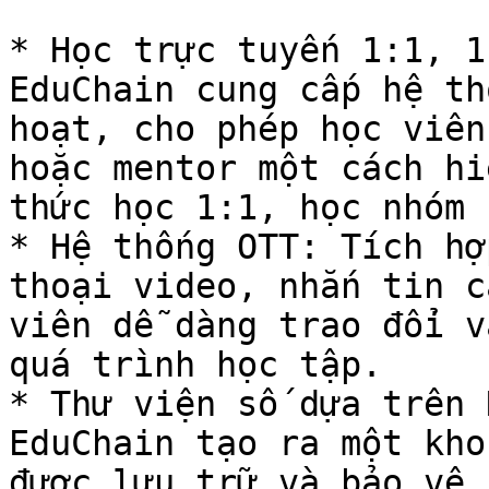
* Học trực tuyến 1:1, 1
EduChain cung cấp hệ th
hoạt, cho phép học viên
hoặc mentor một cách hi
thức học 1:1, học nhóm 
* Hệ thống OTT: Tích hợ
thoại video, nhắn tin c
viên dễ dàng trao đổi v
quá trình học tập.

* Thư viện số dựa trên 
EduChain tạo ra một kho
được lưu trữ và bảo vệ 