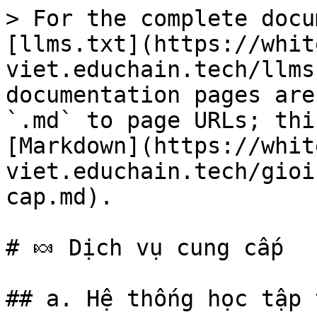
> For the complete docu
[llms.txt](https://whit
viet.educhain.tech/llms
documentation pages are
`.md` to page URLs; thi
[Markdown](https://whit
viet.educhain.tech/gioi
cap.md).

# 🍬 Dịch vụ cung cấp

## a. Hệ thống học tập 